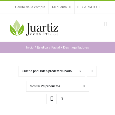
Saltar
Carrito de la compra
Mi cuenta
CARRITO
al
contenido
Inicio
Estética
Facial
Desmaquilladores
Ordena por
Orden predeterminado
Mostrar
20 productos