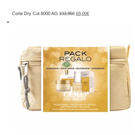
El
El
Corte Dry Cut 6000 AG
103,95
€
69,00
€
precio
precio
original
actual
era:
es:
103,95€.
69,00€.