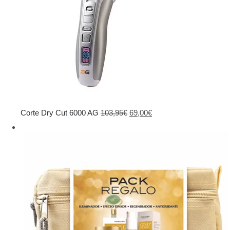
El
El
Corte Dry Cut 6000 AG
103,95
€
69,00
€
precio
precio
original
actual
era:
es:
103,95€.
69,00€.