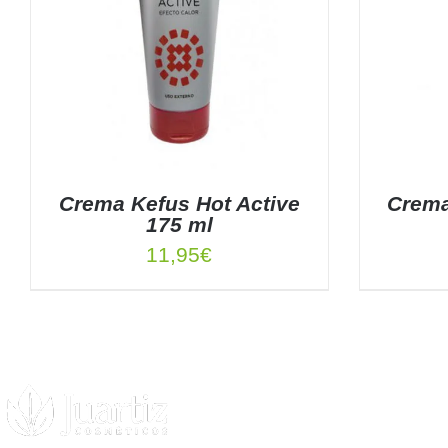
Crema Kefus Hot Active
Crema
175 ml
11,95
€
AÑADIR AL CARRITO
/
DETALLES
AÑADIR