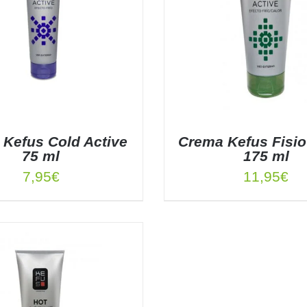
Kefus Cold Active
Crema Kefus Fisio
75 ml
175 ml
7,95
€
11,95
€
 AL CARRITO
/
DETALLES
AÑADIR AL CARRITO
/
DE