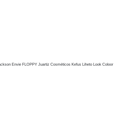
ackson
Envie
FLOPPY
Juartiz Cosméticos
Kefus
Liheto
Look Coloor