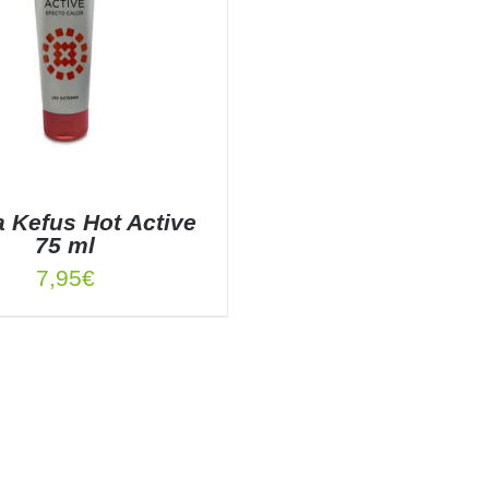
 Kefus Hot Active
75 ml
7,95
€
 AL CARRITO
/
DETALLES