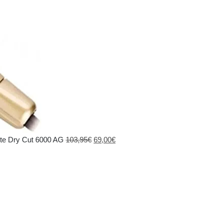
El
El
te Dry Cut 6000 AG
103,95
€
69,00
€
precio
precio
original
actual
era:
es:
103,95€.
69,00€.