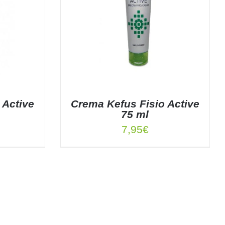
 Active
Crema Kefus Fisio Active
75 ml
7,95
€
TALLES
AÑADIR AL CARRITO
/
DETALLES