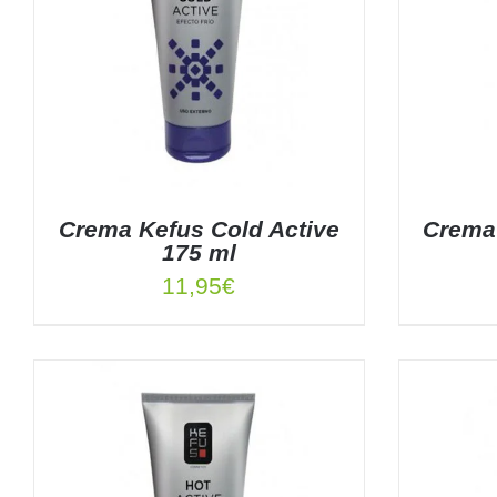
Crema Kefus Cold Active
Crema 
175 ml
11,95
€
AÑADIR AL CARRITO
/
DETALLES
AÑADIR