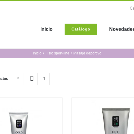
Ca
Inicio
Novedade
Catálogo
Inicio
Fisio sport-line
Masaje deportivo
uctos