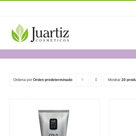
Saltar
al
contenido
Ordena por
Orden predeterminado
Mostrar
20 prod