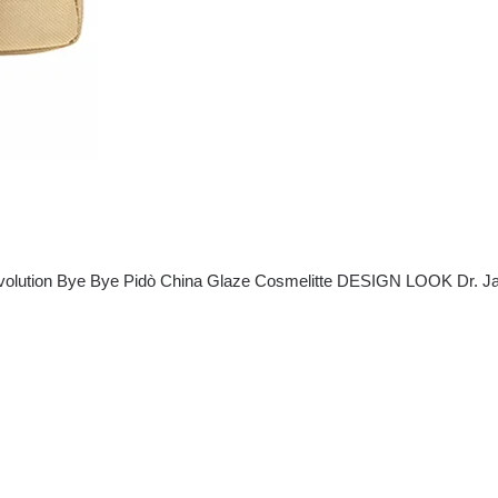
volution
Bye Bye Pidò
China Glaze
Cosmelitte
DESIGN LOOK
Dr. J