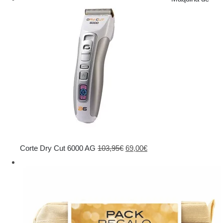
El
El
Corte Dry Cut 6000 AG
103,95
€
69,00
€
precio
precio
original
actual
era:
es:
103,95€.
69,00€.