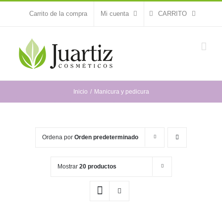
Saltar
Carrito de la compra
Mi cuenta
CARRITO
al
contenido
Inicio
Manicura y pedicura
Ordena por
Orden predeterminado
Mostrar
20 productos