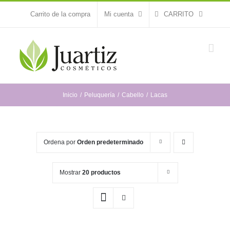
Saltar
Carrito de la compra
Mi cuenta
CARRITO
al
contenido
Inicio
Peluquería
Cabello
Lacas
Ordena por
Orden predeterminado
Mostrar
20 productos