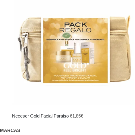
original
actual
era:
es:
103,95€.
69,00€.
Neceser Gold Facial Paraiso
61,86
€
MARCAS