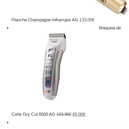
Plancha Champagne Infrarrojos AG
133,00
€
Maquina de
El
El
Corte Dry Cut 6000 AG
103,95
€
69,00
€
precio
precio