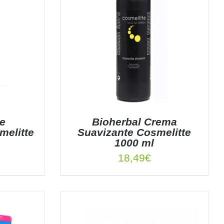
ve
Bioherbal Crema
melitte
Suavizante Cosmelitte
1000 ml
18,49
€
TALLES
AÑADIR AL CARRITO
/
DETALLES