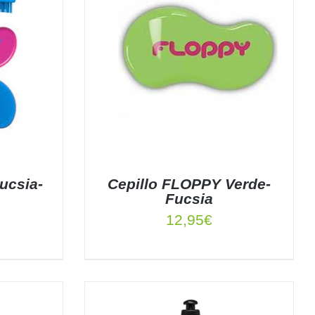
ucsia-
Cepillo FLOPPY Verde-
Fucsia
12,95
€
TALLES
AÑADIR AL CARRITO
/
DETALLES