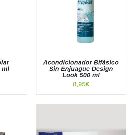
lar
Acondicionador Bifásico
 ml
Sin Enjuague Design
Look 500 ml
8,95
€
TALLES
AÑADIR AL CARRITO
/
DETALLES