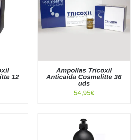
xil
Ampollas Tricoxil
tte 12
Anticaída Cosmelitte 36
uds
54,95
€
TALLES
AÑADIR AL CARRITO
/
DETALLES