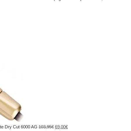
El
El
te Dry Cut 6000 AG
103,95
€
69,00
€