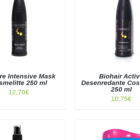
re Intensive Mask
Biohair Acti
smelitte 250 ml
Desenredante Cos
250 ml
12,70
€
10,75
€
 AL CARRITO
/
DETALLES
AÑADIR AL CARRITO
/
DE