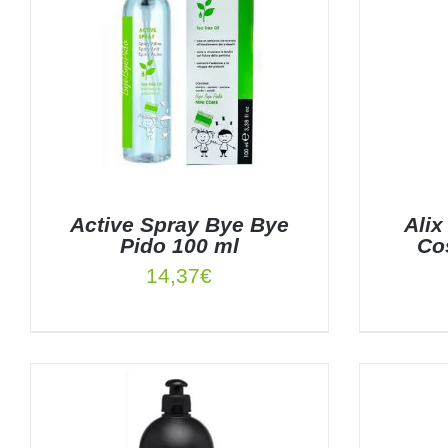
Active Spray Bye Bye
Alix
Pido 100 ml
Co
14,37
€
AÑADIR AL CARRITO
/
DETALLES
AÑADIR