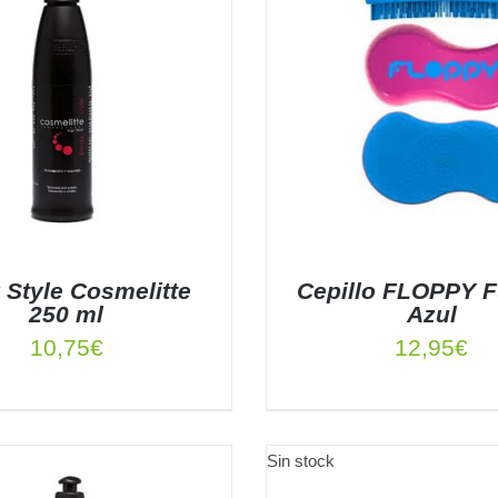
 Style Cosmelitte
Cepillo FLOPPY F
250 ml
Azul
10,75
€
12,95
€
 AL CARRITO
/
DETALLES
AÑADIR AL CARRITO
/
DE
Sin stock