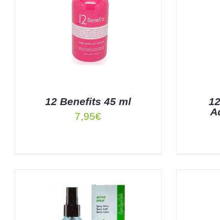
12 Benefits 45 ml
12
A
7,95
€
AÑADIR AL CARRITO
/
DETALLES
AÑADIR