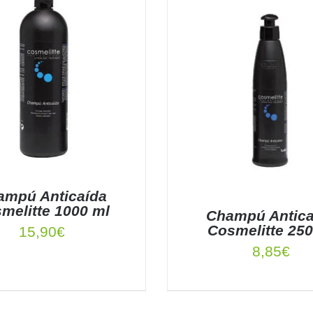
ampú Anticaída
melitte 1000 ml
Champú Antica
Cosmelitte 250
15,90
€
8,85
€
 AL CARRITO
/
DETALLES
DETALLES