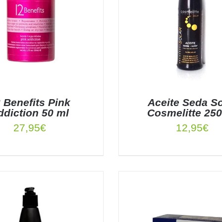
 Benefits Pink
Aceite Seda So
ddiction 50 ml
Cosmelitte 250
27,95
€
12,95
€
 AL CARRITO
/
DETALLES
AÑADIR AL CARRITO
/
DE