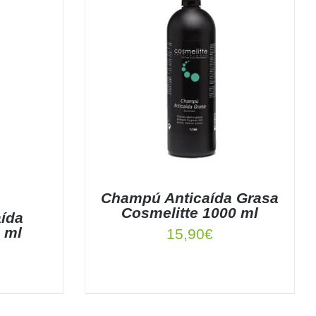
Champú Anticaída Grasa
Cosmelitte 1000 ml
ída
 ml
15,90
€
AÑADIR AL CARRITO
/
DETALLES