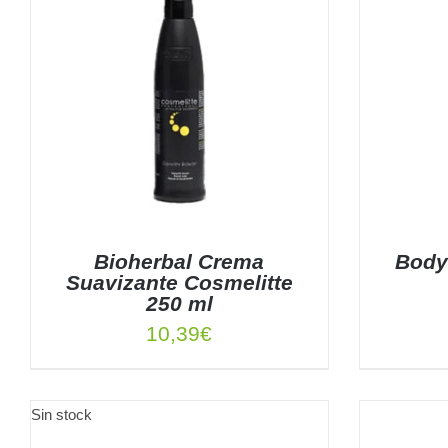
Bioherbal Crema
Body
Suavizante Cosmelitte
250 ml
10,39
€
AÑADIR AL CARRITO
/
DETALLES
AÑADIR
Sin stock