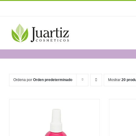
Saltar
al
contenido
Ordena por
Orden predeterminado
Mostrar
20 prod