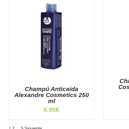
Ch
Cos
Champú Anticaída
Alexandre Cosmetics 250
ml
6,95
€
AÑADIR
DETALLES
1
2
…
5
Siguiente