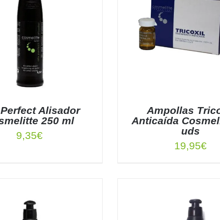
 Perfect Alisador
Ampollas Trico
smelitte 250 ml
Anticaída Cosmeli
uds
9,35
€
19,95
€
 AL CARRITO
/
DETALLES
AÑADIR AL CARRITO
/
DE