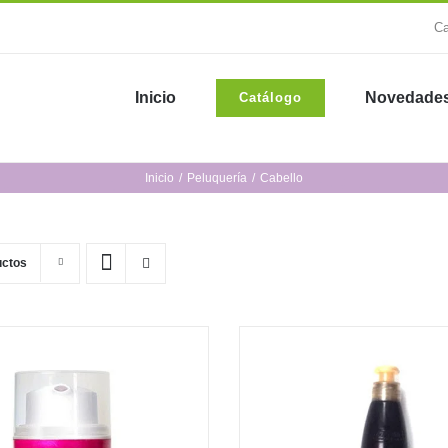
Ca
Inicio
Novedade
Catálogo
Inicio
Peluquería
Cabello
uctos