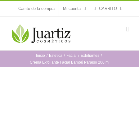
Saltar
Carrito de la compra
Mi cuenta
CARRITO
al
contenido
Inicio
Estética
Facial
Exfoliantes
Crema Exfoliante Facial Bambú Paraiso 200 ml