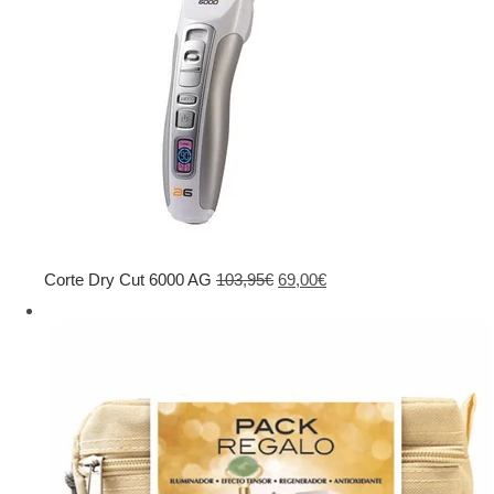
El
El
Corte Dry Cut 6000 AG
103,95
€
69,00
€
precio
precio
original
actual
era:
es:
103,95€.
69,00€.