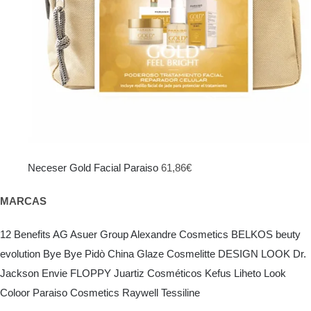
Neceser Gold Facial Paraiso
61,86
€
MARCAS
12 Benefits
AG Asuer Group
Alexandre Cosmetics
BELKOS
beuty
evolution
Bye Bye Pidò
China Glaze
Cosmelitte
DESIGN LOOK
Dr.
Jackson
Envie
FLOPPY
Juartiz Cosméticos
Kefus
Liheto
Look
Coloor
Paraiso Cosmetics
Raywell
Tessiline