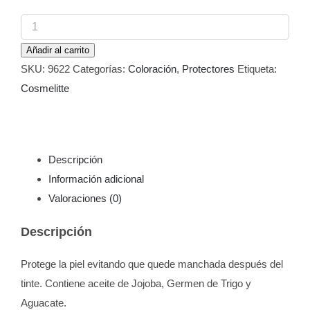
Protector
Dérmico
Añadir al carrito
Antimanchas
SKU:
9622
Categorías:
Coloración
,
Protectores
Etiqueta:
Cosmelitte
Cosmelitte
120
ml
cantidad
Descripción
Información adicional
Valoraciones (0)
Descripción
Protege la piel evitando que quede manchada después del
tinte. Contiene aceite de Jojoba, Germen de Trigo y
Aguacate.