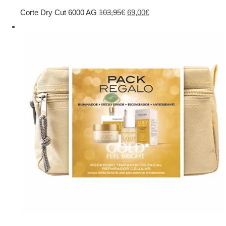
El
El
Corte Dry Cut 6000 AG
103,95
€
69,00
€
precio
precio
original
actual
era:
es:
103,95€.
69,00€.