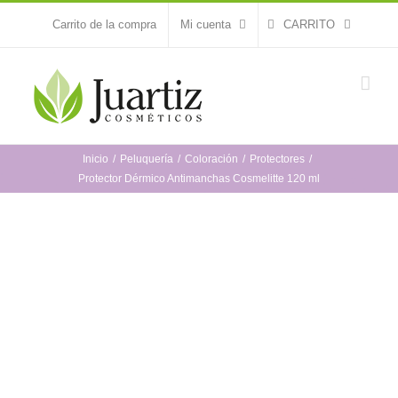
Saltar
Carrito de la compra
Mi cuenta
CARRITO
al
contenido
Inicio
Peluquería
Coloración
Protectores
Protector Dérmico Antimanchas Cosmelitte 120 ml