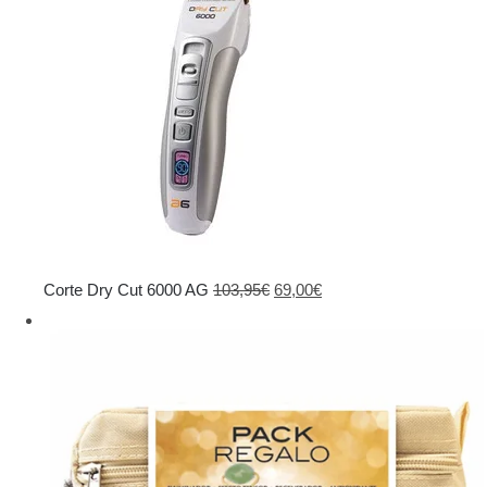
El
El
Corte Dry Cut 6000 AG
103,95
€
69,00
€
precio
precio
original
actual
era:
es:
103,95€.
69,00€.