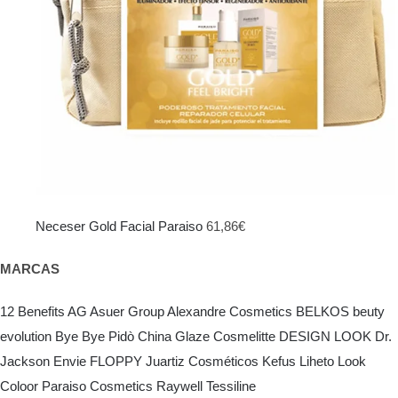
Neceser Gold Facial Paraiso
61,86
€
MARCAS
12 Benefits
AG Asuer Group
Alexandre Cosmetics
BELKOS
beuty
evolution
Bye Bye Pidò
China Glaze
Cosmelitte
DESIGN LOOK
Dr.
Jackson
Envie
FLOPPY
Juartiz Cosméticos
Kefus
Liheto
Look
Coloor
Paraiso Cosmetics
Raywell
Tessiline