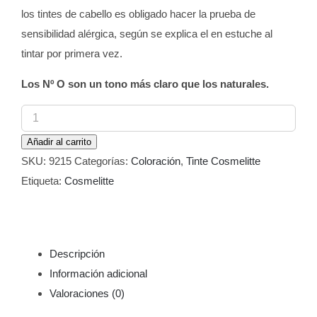
los tintes de cabello es obligado hacer la prueba de
sensibilidad alérgica, según se explica el en estuche al
tintar por primera vez.
Los Nº O son un tono más claro que los naturales.
Tinte
Cosmelitte
Añadir al carrito
Color
SKU:
9215
Categorías:
Coloración
,
Tinte Cosmelitte
05
Etiqueta:
Cosmelitte
Castaño
Claro
60
ml
Descripción
cantidad
Información adicional
Valoraciones (0)