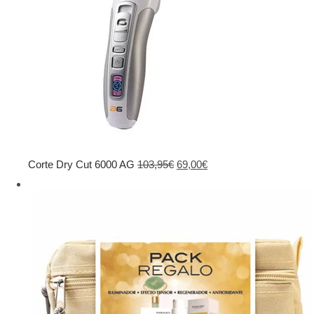
El
El
Corte Dry Cut 6000 AG
103,95
€
69,00
€
precio
precio
original
actual
era:
es:
103,95€.
69,00€.