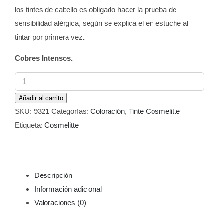
los tintes de cabello es obligado hacer la prueba de
sensibilidad alérgica, según se explica el en estuche al
tintar por primera vez
.
Cobres Intensos.
Tinte
Cosmelitte
Añadir al carrito
Color
SKU:
9321
Categorías:
Coloración
,
Tinte Cosmelitte
645
Etiqueta:
Cosmelitte
Rubio
Oscuro
Cobre
Caoba
Descripción
60
Información adicional
ml
Valoraciones (0)
cantidad