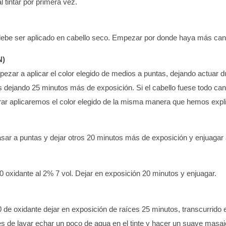
l tintar por primera vez.
 debe ser aplicado en cabello seco. Empezar por donde haya más canas
N)
pezar a aplicar el color elegido de medios a puntas, dejando actuar d
es dejando 25 minutos más de exposición. Si el cabello fuese todo can
arar aplicaremos el color elegido de la misma manera que hemos expl
pasar a puntas y dejar otros 20 minutos más de exposición y enjuaga
+90 oxidante al 2% 7 vol. Dejar en exposición 20 minutos y enjuagar.
0 de oxidante dejar en exposición de raíces 25 minutos, transcurrido 
de lavar echar un poco de agua en el tinte y hacer un suave masaje 