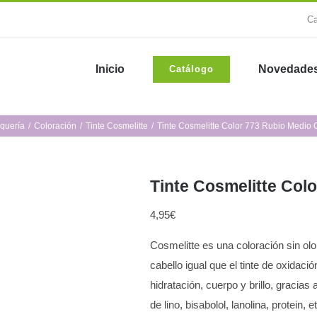
Ca
Inicio
Novedade
Catálogo
quería
Coloración
Tinte Cosmelitte
Tinte Cosmelitte Color 773 Rubio Medio 
Tinte Cosmelitte Col
4,95
€
Cosmelitte es una coloración sin ol
cabello igual que el tinte de oxidaci
hidratación, cuerpo y brillo, gracias
de lino, bisabolol, lanolina, protein