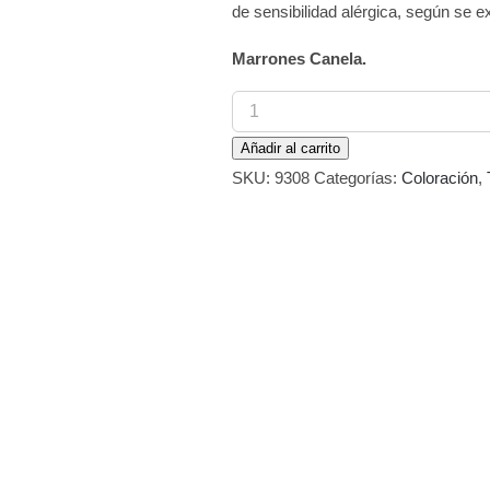
de sensibilidad alérgica, según se ex
Marrones Canela.
Tinte
Cosmelitte
Añadir al carrito
Color
SKU:
9308
Categorías:
Coloración
,
773
Rubio
Medio
Canela
60
ml
cantidad