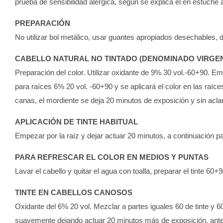
prueba de sensibilidad alérgica, según se explica el en estuche a
PREPARACIÓN
No utilizar bol metálico, usar guantes apropiados desechables,
CABELLO NATURAL NO TINTADO (DENOMINADO VIRGE
Preparación del color. Utilizar oxidante de 9% 30 vol.-60+90. Em
para raíces 6% 20 vol. -60+90 y se aplicará el color en las raíc
canas, el mordiente se deja 20 minutos de exposición y sin acl
APLICACIÓN DE TINTE HABITUAL
Empezar por la raíz y dejar actuar 20 minutos, a continuación 
PARA REFRESCAR EL COLOR EN MEDIOS Y PUNTAS
Lavar el cabello y quitar el agua con toalla, preparar el tinte 60
TINTE EN CABELLOS CANOSOS
Oxidante del 6% 20 vol. Mezclar a partes iguales 60 de tinte y 6
suavemente dejando actuar 20 minutos más de exposición, antes 