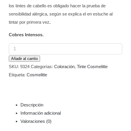
los tintes de cabello es obligado hacer la prueba de
sensibilidad alérgica, según se explica el en estuche al
tintar por primera vez
.
Cobres Intensos.
Tinte
Cosmelitte
Añadir al carrito
Color
SKU:
9324
Categorías:
Coloración
,
Tinte Cosmelitte
8444
Etiqueta:
Cosmelitte
Rubio
Claro
Cobre
Volcán
Descripción
60
Información adicional
ml
Valoraciones (0)
cantidad