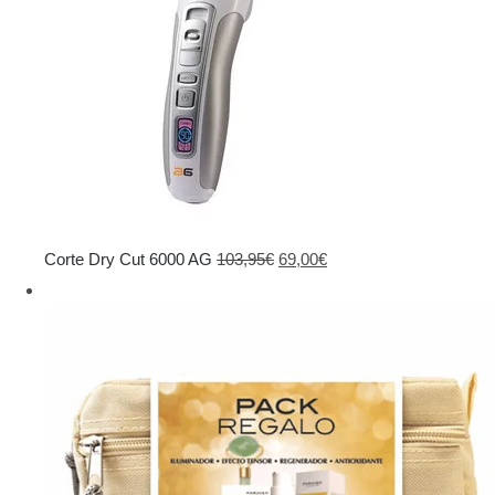
El
El
Corte Dry Cut 6000 AG
103,95
€
69,00
€
precio
precio
original
actual
era:
es:
103,95€.
69,00€.