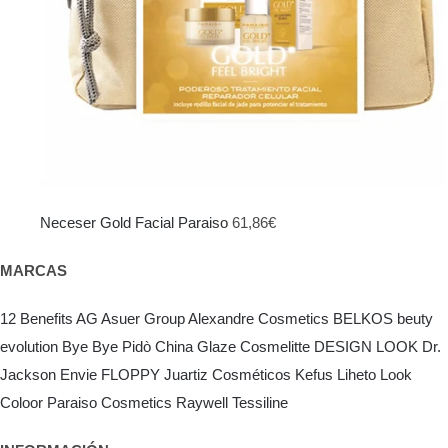
Neceser Gold Facial Paraiso
61,86
€
MARCAS
12 Benefits
AG Asuer Group
Alexandre Cosmetics
BELKOS
beuty
evolution
Bye Bye Pidò
China Glaze
Cosmelitte
DESIGN LOOK
Dr.
Jackson
Envie
FLOPPY
Juartiz Cosméticos
Kefus
Liheto
Look
Coloor
Paraiso Cosmetics
Raywell
Tessiline