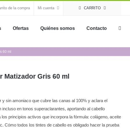
rrito de la compra
Mi cuenta
CARRITO
s
Ofertas
Quiénes somos
Contacto
is 60 ml
r Matizador Gris 60 ml
or y sin amoniaco que cubre las canas al 100% y aclara el
ón incluso en tonos superaclarantes, aportando al cabello
 a los principios activos que incorpora la fórmula: colágeno, aceite
, etc. Cómo todos los tintes de cabello es obligado hacer la prueba