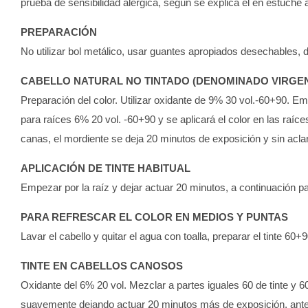
prueba de sensibilidad alérgica, según se explica el en estuche a
PREPARACIÓN
No utilizar bol metálico, usar guantes apropiados desechables,
CABELLO NATURAL NO TINTADO (DENOMINADO VIRGE
Preparación del color. Utilizar oxidante de 9% 30 vol.-60+90. Em
para raíces 6% 20 vol. -60+90 y se aplicará el color en las raíc
canas, el mordiente se deja 20 minutos de exposición y sin acl
APLICACIÓN DE TINTE HABITUAL
Empezar por la raíz y dejar actuar 20 minutos, a continuación 
PARA REFRESCAR EL COLOR EN MEDIOS Y PUNTAS
Lavar el cabello y quitar el agua con toalla, preparar el tinte 60
TINTE EN CABELLOS CANOSOS
Oxidante del 6% 20 vol. Mezclar a partes iguales 60 de tinte y 6
suavemente dejando actuar 20 minutos más de exposición, antes 