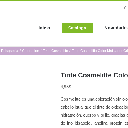
Ca
Inicio
Novedade
Catálogo
Peluquería
Coloración
Tinte Cosmelitte
Tinte Cosmelitte Color Matizador Gr
Tinte Cosmelitte Colo
4,95
€
Cosmelitte es una coloración sin ol
cabello igual que el tinte de oxidaci
hidratación, cuerpo y brillo, gracias
de lino, bisabolol, lanolina, protein