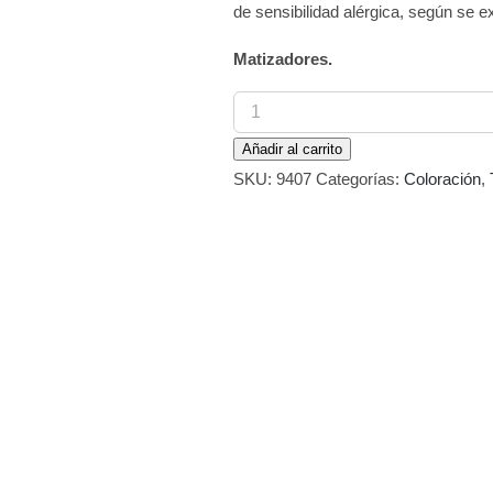
de sensibilidad alérgica, según se ex
Matizadores.
Tinte
Cosmelitte
Añadir al carrito
Color
SKU:
9407
Categorías:
Coloración
,
Matizador
Gris
60
ml
cantidad