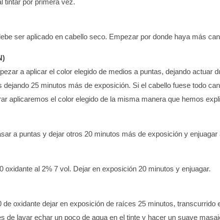
l tintar por primera vez.
 debe ser aplicado en cabello seco. Empezar por donde haya más canas
N)
pezar a aplicar el color elegido de medios a puntas, dejando actuar d
es dejando 25 minutos más de exposición. Si el cabello fuese todo can
arar aplicaremos el color elegido de la misma manera que hemos expl
pasar a puntas y dejar otros 20 minutos más de exposición y enjuaga
+90 oxidante al 2% 7 vol. Dejar en exposición 20 minutos y enjuagar.
0 de oxidante dejar en exposición de raíces 25 minutos, transcurrido 
de lavar echar un poco de agua en el tinte y hacer un suave masaje 