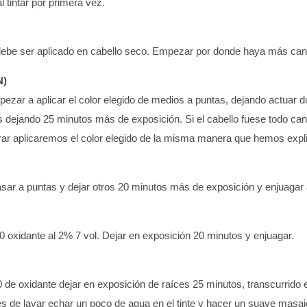
l tintar por primera vez.
 debe ser aplicado en cabello seco. Empezar por donde haya más canas
N)
pezar a aplicar el color elegido de medios a puntas, dejando actuar d
es dejando 25 minutos más de exposición. Si el cabello fuese todo can
arar aplicaremos el color elegido de la misma manera que hemos expl
pasar a puntas y dejar otros 20 minutos más de exposición y enjuaga
+90 oxidante al 2% 7 vol. Dejar en exposición 20 minutos y enjuagar.
0 de oxidante dejar en exposición de raíces 25 minutos, transcurrido 
de lavar echar un poco de agua en el tinte y hacer un suave masaje 