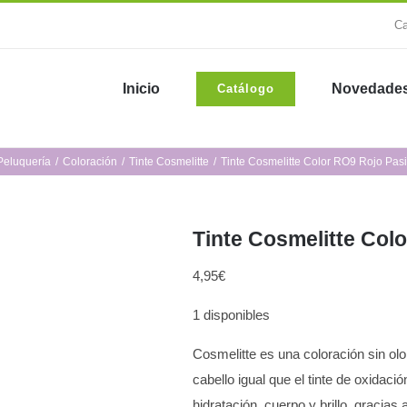
Ca
Inicio
Novedade
Catálogo
Peluquería
Coloración
Tinte Cosmelitte
Tinte Cosmelitte Color RO9 Rojo Pas
Tinte Cosmelitte Col
4,95
€
1 disponibles
Cosmelitte es una coloración sin ol
cabello igual que el tinte de oxidaci
hidratación, cuerpo y brillo, gracias