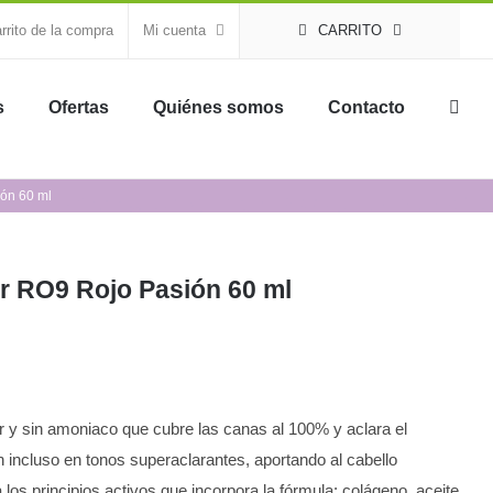
rrito de la compra
Mi cuenta
CARRITO
s
Ofertas
Quiénes somos
Contacto
ión 60 ml
or RO9 Rojo Pasión 60 ml
or y sin amoniaco que cubre las canas al 100% y aclara el
ón incluso en tonos superaclarantes, aportando al cabello
 a los principios activos que incorpora la fórmula: colágeno, aceite