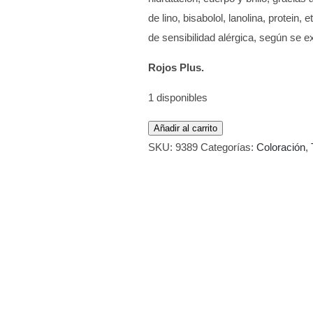
de lino, bisabolol, lanolina, protein
de sensibilidad alérgica, según se ex
Rojos Plus.
1 disponibles
Tinte
Añadir al carrito
Cosmelitte
SKU:
9389
Categorías:
Coloración
,
Color
RO9
Rojo
Pasión
60
ml
cantidad