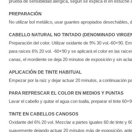
prueba de sensibilidad alérgica, según se explica el en estuche a
PREPARACIÓN
No utilizar bol metálico, usar guantes apropiados desechables,
CABELLO NATURAL NO TINTADO (DENOMINADO VIRGE
Preparación del color. Utilizar oxidante de 9% 30 vol.-60+90. Em
para raíces 6% 20 vol. -60+90 y se aplicará el color en las raíc
canas, el mordiente se deja 20 minutos de exposición y sin acl
APLICACIÓN DE TINTE HABITUAL
Empezar por la raíz y dejar actuar 20 minutos, a continuación 
PARA REFRESCAR EL COLOR EN MEDIOS Y PUNTAS
Lavar el cabello y quitar el agua con toalla, preparar el tinte 60
TINTE EN CABELLOS CANOSOS
Oxidante del 6% 20 vol. Mezclar a partes iguales 60 de tinte y 6
suavemente dejando actuar 20 minutos más de exposición, antes 