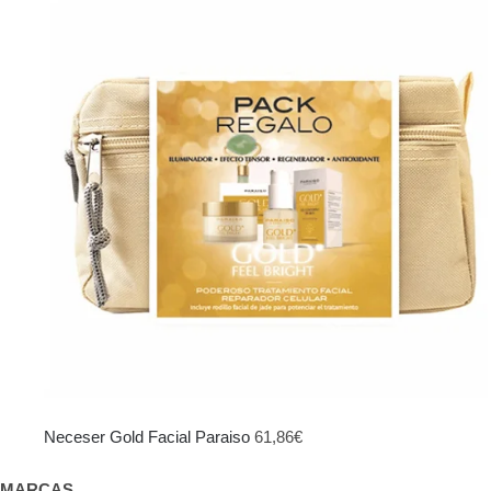
original
actual
era:
es:
103,95€.
69,00€.
Neceser Gold Facial Paraiso
61,86
€
MARCAS