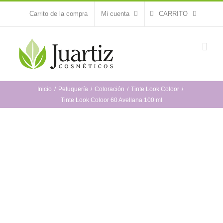
Saltar
Carrito de la compra
Mi cuenta
CARRITO
al
contenido
Inicio
Peluquería
Coloración
Tinte Look Coloor
Tinte Look Coloor 60 Avellana 100 ml