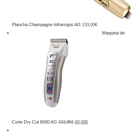
Plancha Champagne Infrarrojos AG
133,00
€
Maquina de
El
El
Corte Dry Cut 6000 AG
103,95
€
69,00
€
precio
precio