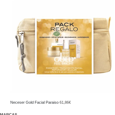
original
actual
era:
es:
103,95€.
69,00€.
Neceser Gold Facial Paraiso
61,86
€
MARCAS