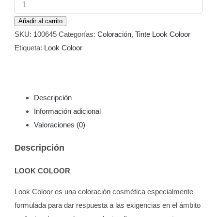
Tinte
Look
Añadir al carrito
Coloor
SKU:
100645
Categorías:
Coloración
,
Tinte Look Coloor
645
Etiqueta:
Look Coloor
Rubio
Oscuro
Cobre
Caoba
Descripción
100
Información adicional
ml
Valoraciones (0)
cantidad
Descripción
LOOK COLOOR
Look Coloor es una coloración cosmética especialmente
formulada para dar respuesta a las exigencias en el ámbito