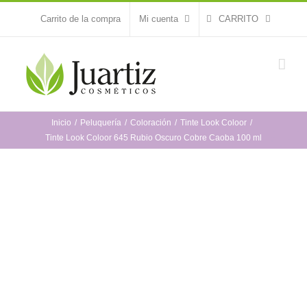
Saltar
Carrito de la compra
Mi cuenta
CARRITO
al
contenido
Inicio
Peluquería
Coloración
Tinte Look Coloor
Tinte Look Coloor 645 Rubio Oscuro Cobre Caoba 100 ml