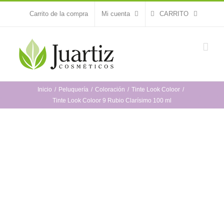
Saltar
Carrito de la compra
Mi cuenta
CARRITO
al
contenido
Inicio
Peluquería
Coloración
Tinte Look Coloor
Tinte Look Coloor 9 Rubio Clarísimo 100 ml