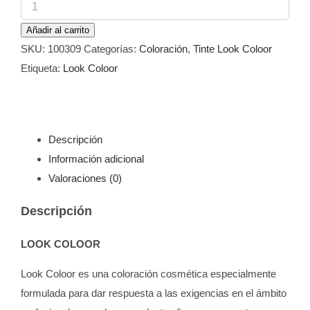
Tinte
Look
Añadir al carrito
Coloor
SKU:
100309
Categorías:
Coloración
,
Tinte Look Coloor
9
Etiqueta:
Look Coloor
Rubio
Clarísimo
100
ml
Descripción
cantidad
Información adicional
Valoraciones (0)
Descripción
LOOK COLOOR
Look Coloor es una coloración cosmética especialmente
formulada para dar respuesta a las exigencias en el ámbito