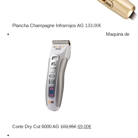
Plancha Champagne Infrarrojos AG
133,00
€
Maquina de
El
El
Corte Dry Cut 6000 AG
103,95
€
69,00
€
precio
precio