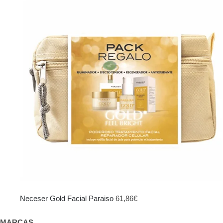
original
actual
era:
es:
103,95€.
69,00€.
Neceser Gold Facial Paraiso
61,86
€
MARCAS