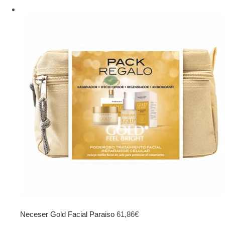
precio
precio
original
actual
era:
es:
103,95€.
69,00€.
Neceser Gold Facial Paraiso
61,86
€