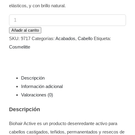
elásticos, y con brillo natural.
Biohair
Active
Añadir al carrito
Desenredante
SKU:
9717
Categorías:
Acabados
,
Cabello
Etiqueta:
Cosmelitte
Cosmelitte
250
ml
cantidad
Descripción
Información adicional
Valoraciones (0)
Descripción
Biohair Active es un producto desenredante activo para
cabellos castigados, teñidos, permanentados y resecos de