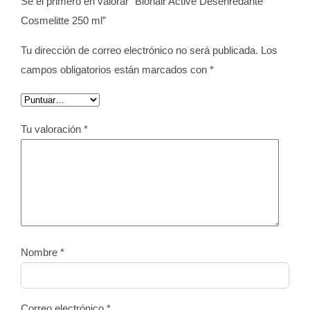
Sé el primero en valorar “Biohair Active Desenredante
Cosmelitte 250 ml”
Tu dirección de correo electrónico no será publicada.
Los
campos obligatorios están marcados con
*
Tu valoración
*
Nombre
*
Correo electrónico
*