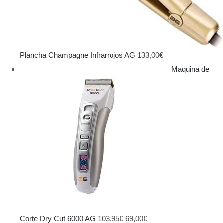
Plancha Champagne Infrarrojos AG
133,00
€
Maquina de
El
El
Corte Dry Cut 6000 AG
103,95
€
69,00
€