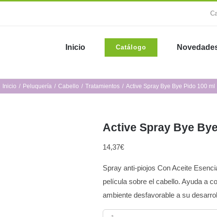
Ca
Inicio
Novedade
Catálogo
Inicio
Peluquería
Cabello
Tratamientos
Active Spray Bye Bye Pido 100 ml
Active Spray Bye Bye
14,37
€
Spray anti-piojos Con Aceite Esencia
película sobre el cabello. Ayuda a c
ambiente desfavorable a su desarrollo
Active