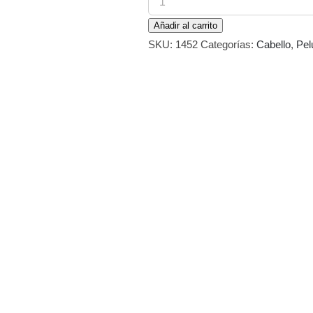
Spray
Añadir al carrito
Bye
SKU:
1452
Categorías:
Cabello
,
Pel
Bye
Pido
100
ml
cantidad