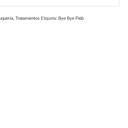
uquería
,
Tratamientos
Etiqueta:
Bye Bye Pidò