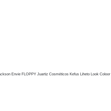
ackson
Envie
FLOPPY
Juartiz Cosméticos
Kefus
Liheto
Look Coloor