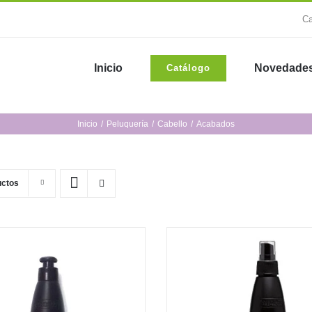
Ca
Inicio
Novedade
Catálogo
Inicio
Peluquería
Cabello
Acabados
uctos