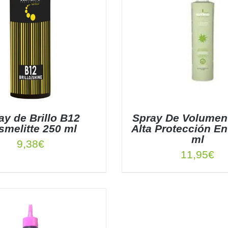
ay de Brillo B12
Spray De Volumen
smelitte 250 ml
Alta Protección En
ml
9,38
€
11,95
€
 AL CARRITO
/
DETALLES
AÑADIR AL CARRITO
/
DE