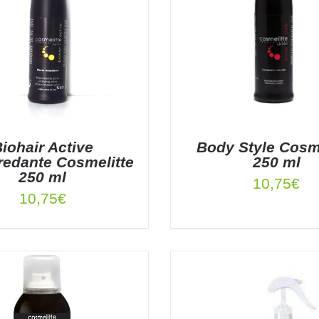
iohair Active
Body Style Cosme
edante Cosmelitte
250 ml
250 ml
10,75
€
10,75
€
 AL CARRITO
/
DETALLES
AÑADIR AL CARRITO
/
DE