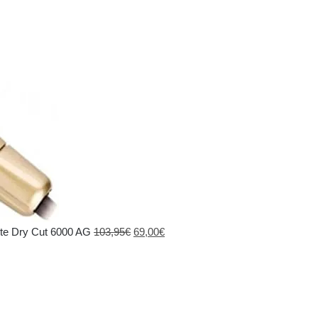
El
El
te Dry Cut 6000 AG
103,95
€
69,00
€
precio
precio
original
actual
era:
es:
103,95€.
69,00€.