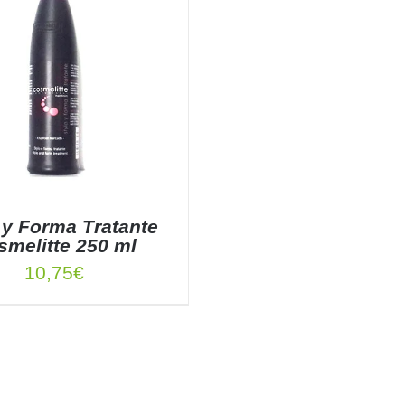
 y Forma Tratante
smelitte 250 ml
10,75
€
 AL CARRITO
/
DETALLES