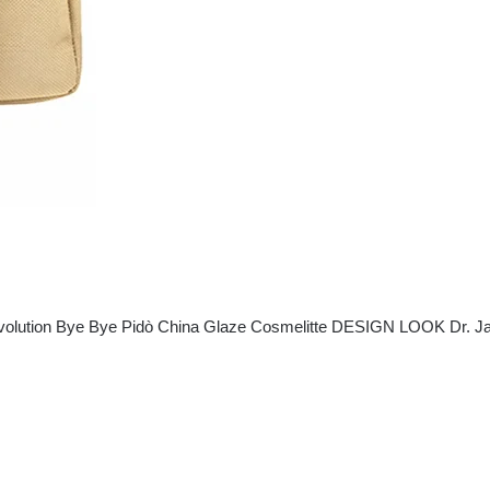
volution
Bye Bye Pidò
China Glaze
Cosmelitte
DESIGN LOOK
Dr. J