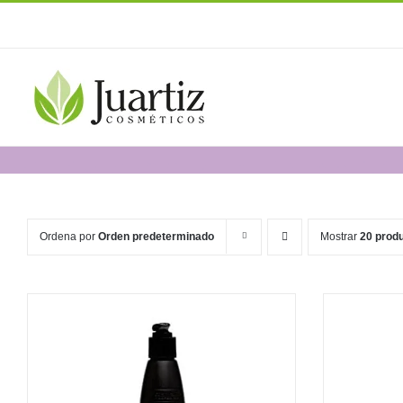
Saltar
al
contenido
Ordena por
Orden predeterminado
Mostrar
20 prod