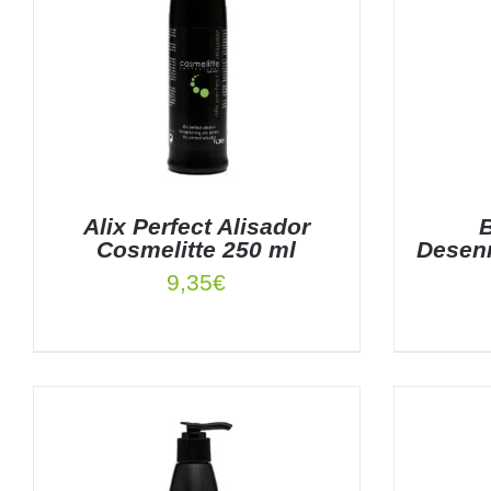
Alix Perfect Alisador
B
Cosmelitte 250 ml
Desenr
9,35
€
AÑADIR AL CARRITO
/
DETALLES
AÑADIR