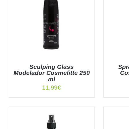
Sculping Glass
Spr
Modelador Cosmelitte 250
Co
ml
11,99
€
AÑADIR AL CARRITO
/
DETALLES
AÑADIR