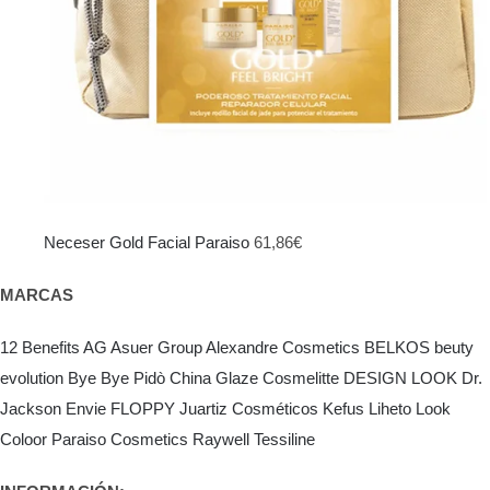
Neceser Gold Facial Paraiso
61,86
€
MARCAS
12 Benefits
AG Asuer Group
Alexandre Cosmetics
BELKOS
beuty
evolution
Bye Bye Pidò
China Glaze
Cosmelitte
DESIGN LOOK
Dr.
Jackson
Envie
FLOPPY
Juartiz Cosméticos
Kefus
Liheto
Look
Coloor
Paraiso Cosmetics
Raywell
Tessiline