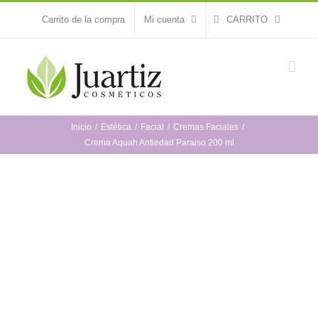
Saltar
Carrito de la compra
Mi cuenta
CARRITO
al
contenido
Inicio
Estética
Facial
Cremas Faciales
Crema Aquah Antiedad Paraiso 200 ml