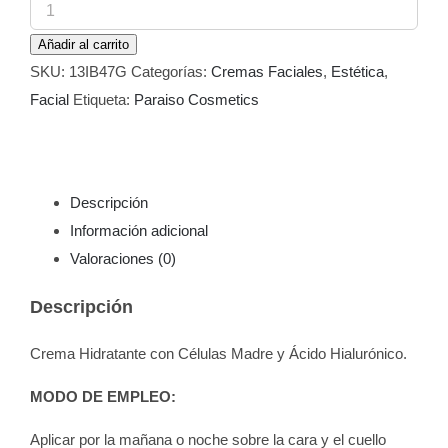
Crema
Aquah
Añadir al carrito
Antiedad
SKU:
13IB47G
Categorías:
Cremas Faciales
,
Estética
,
Paraiso
Facial
Etiqueta:
Paraiso Cosmetics
200
ml
cantidad
Descripción
Información adicional
Valoraciones (0)
Descripción
Crema Hidratante con Células Madre y Ácido Hialurónico.
MODO DE EMPLEO:
Aplicar por la mañana o noche sobre la cara y el cuello