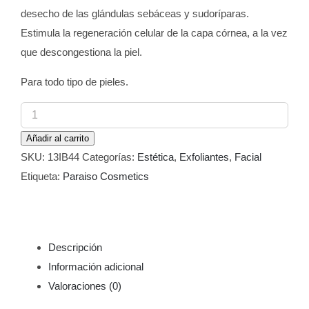
desecho de las glándulas sebáceas y sudoríparas.
Estimula la regeneración celular de la capa córnea, a la vez
que descongestiona la piel.
Para todo tipo de pieles.
Peling
Gommage
Añadir al carrito
Paraiso
SKU:
13IB44
Categorías:
Estética
,
Exfoliantes
,
Facial
500
Etiqueta:
Paraiso Cosmetics
ml
cantidad
Descripción
Información adicional
Valoraciones (0)