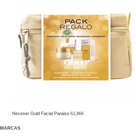
era:
es:
103,95€.
69,00€.
Neceser Gold Facial Paraiso
61,86
€
MARCAS