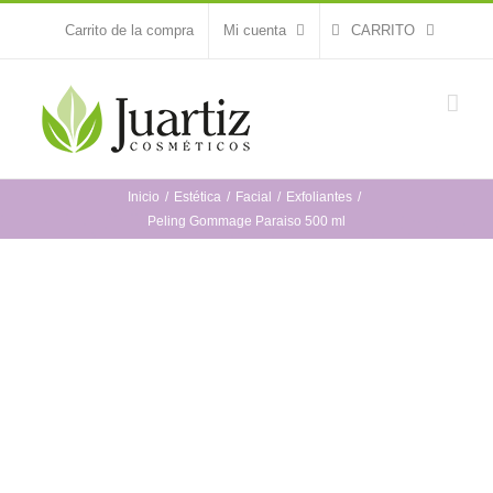
Saltar
Carrito de la compra
Mi cuenta
CARRITO
al
contenido
Inicio
Estética
Facial
Exfoliantes
Peling Gommage Paraiso 500 ml