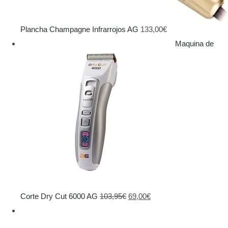
Plancha Champagne Infrarrojos AG
133,00
€
Maquina de
El
El
Corte Dry Cut 6000 AG
103,95
€
69,00
€
precio
precio
original
actual