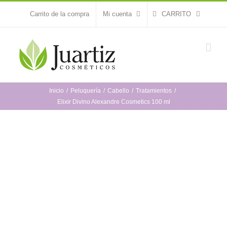
Saltar
Carrito de la compra
Mi cuenta
CARRITO
al
contenido
Inicio
Peluquería
Cabello
Tratamientos
Elixir Divino Alexandre Cosmetics 100 ml