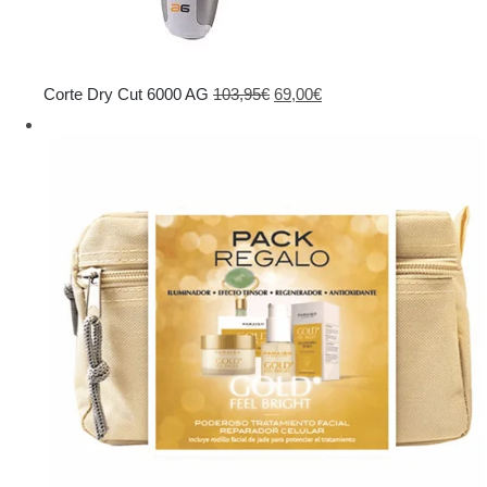
El
El
Corte Dry Cut 6000 AG
103,95
€
69,00
€
precio
precio
original
actual
era:
es:
103,95€.
69,00€.