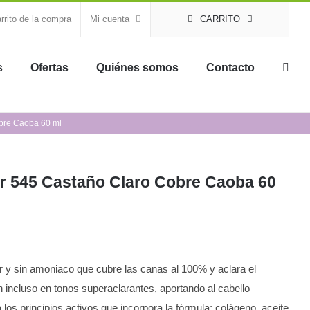
rrito de la compra
Mi cuenta
CARRITO
s
Ofertas
Quiénes somos
Contacto
obre Caoba 60 ml
or 545 Castaño Claro Cobre Caoba 60
or y sin amoniaco que cubre las canas al 100% y aclara el
ón incluso en tonos superaclarantes, aportando al cabello
 a los principios activos que incorpora la fórmula: colágeno, aceite