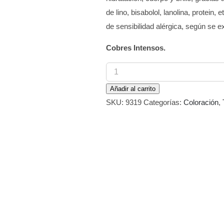
de lino, bisabolol, lanolina, protein
de sensibilidad alérgica, según se ex
Cobres Intensos.
Tinte
Cosmelitte
Añadir al carrito
Color
SKU:
9319
Categorías:
Coloración
,
545
Castaño
Claro
Cobre
Caoba
60
ml
cantidad