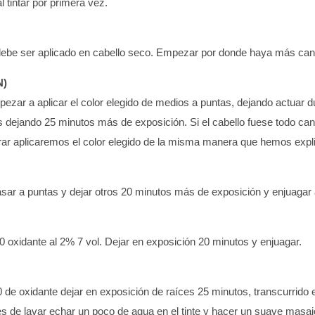
l tintar por primera vez.
 debe ser aplicado en cabello seco. Empezar por donde haya más canas
N)
pezar a aplicar el color elegido de medios a puntas, dejando actuar d
es dejando 25 minutos más de exposición. Si el cabello fuese todo can
arar aplicaremos el color elegido de la misma manera que hemos expl
pasar a puntas y dejar otros 20 minutos más de exposición y enjuaga
+90 oxidante al 2% 7 vol. Dejar en exposición 20 minutos y enjuagar.
0 de oxidante dejar en exposición de raíces 25 minutos, transcurrido 
de lavar echar un poco de agua en el tinte y hacer un suave masaje 