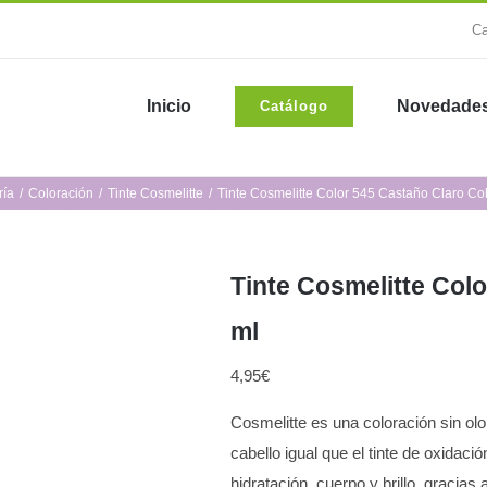
Ca
Inicio
Novedade
Catálogo
ría
Coloración
Tinte Cosmelitte
Tinte Cosmelitte Color 545 Castaño Claro C
Tinte Cosmelitte Col
ml
4,95
€
Cosmelitte es una coloración sin ol
cabello igual que el tinte de oxidaci
hidratación, cuerpo y brillo, gracias