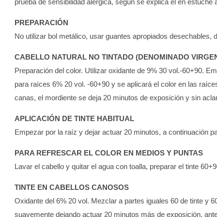
prueba de sensibilidad alérgica, según se explica el en estuche a
PREPARACIÓN
No utilizar bol metálico, usar guantes apropiados desechables,
CABELLO NATURAL NO TINTADO (DENOMINADO VIRGE
Preparación del color. Utilizar oxidante de 9% 30 vol.-60+90. Em
para raíces 6% 20 vol. -60+90 y se aplicará el color en las raíc
canas, el mordiente se deja 20 minutos de exposición y sin acl
APLICACIÓN DE TINTE HABITUAL
Empezar por la raíz y dejar actuar 20 minutos, a continuación 
PARA REFRESCAR EL COLOR EN MEDIOS Y PUNTAS
Lavar el cabello y quitar el agua con toalla, preparar el tinte 60
TINTE EN CABELLOS CANOSOS
Oxidante del 6% 20 vol. Mezclar a partes iguales 60 de tinte y 6
suavemente dejando actuar 20 minutos más de exposición, antes 