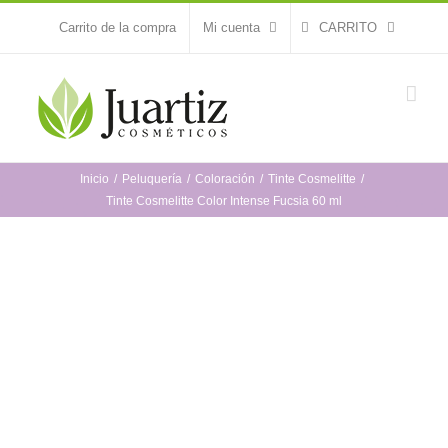
Saltar
Carrito de la compra
Mi cuenta
CARRITO
al
contenido
Inicio
Peluquería
Coloración
Tinte Cosmelitte
Tinte Cosmelitte Color Intense Fucsia 60 ml