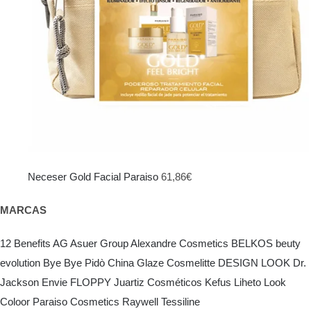
Neceser Gold Facial Paraiso
61,86
€
MARCAS
12 Benefits
AG Asuer Group
Alexandre Cosmetics
BELKOS
beuty
evolution
Bye Bye Pidò
China Glaze
Cosmelitte
DESIGN LOOK
Dr.
Jackson
Envie
FLOPPY
Juartiz Cosméticos
Kefus
Liheto
Look
Coloor
Paraiso Cosmetics
Raywell
Tessiline