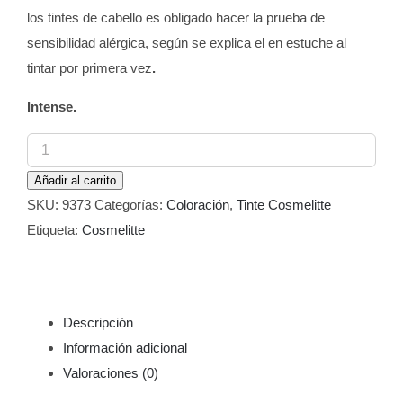
los tintes de cabello es obligado hacer la prueba de
sensibilidad alérgica, según se explica el en estuche al
tintar por primera vez
.
Intense.
Tinte
Cosmelitte
Añadir al carrito
Color
SKU:
9373
Categorías:
Coloración
,
Tinte Cosmelitte
Intense
Etiqueta:
Cosmelitte
Fucsia
60
ml
cantidad
Descripción
Información adicional
Valoraciones (0)