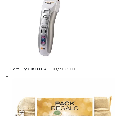
El
El
Corte Dry Cut 6000 AG
103,95
€
69,00
€
precio
precio
original
actual
era:
es:
103,95€.
69,00€.